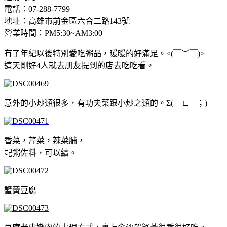
電話：07-288-7799
地址：高雄市前金區六合二路143號
營業時間：PM5:30~AM3:00
有了年紀以後特別愛吃粥品，暖暖的好滿足。<(￣︶￣)>
這天剛好4人就去朋友提到的店去吃吃看。
意外的小炒類很多，有功夫菜跟小炒之類的。Σ( ￣□￣；)
香菜，芹菜，辣菜脯，
配粥佐料，可以續。
蟹黃豆腐