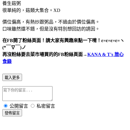
養生菇粥
很單純的，菇類大集合。XD
價位偏高，有熱炒跟粥品，不過由於價位偏高。
口味雖然還不錯，但是沒有特別想回訪的誘因。
在FB開了粉絲頁面！請大家有興趣來點一下唷！ε=ε=ε=ε=ヽ
(*￣∇￣)ノ
再沒粉絲要去菜市場買的的FB粉絲
頁面
→
KANA & T's 旅心
食錄
載入更多
公開留言
私密留言
發佈留言