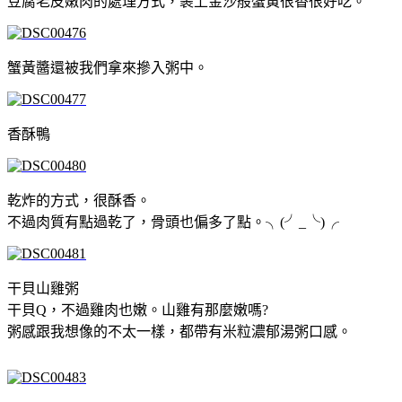
豆腐老皮嫩肉的處理方式，裹上金沙般蟹黃很香很好吃。
蟹黃醬還被我們拿來摻入粥中。
香酥鴨
乾炸的方式，很酥香。
不過肉質有點過乾了，骨頭也偏多了點。╮(╯_╰)╭
干貝山雞粥
干貝Q，不過雞肉也嫩。山雞有那麼嫩嗎?
粥感跟我想像的不太一樣，都帶有米粒濃郁湯粥口感。