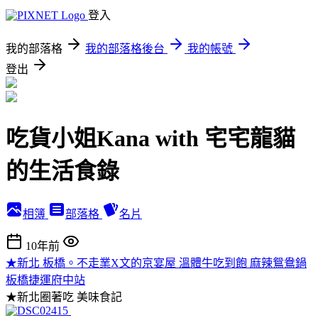
登入
我的部落格
我的部落格後台
我的帳號
登出
吃貨小姐Kana with 宅宅龍貓
的生活食錄
相簿
部落格
名片
10年前
★新北 板橋。不走業X文的京宴屋 溫體牛吃到飽 麻辣鴛鴦鍋
板橋捷運府中站
★新北圈著吃
美味食記