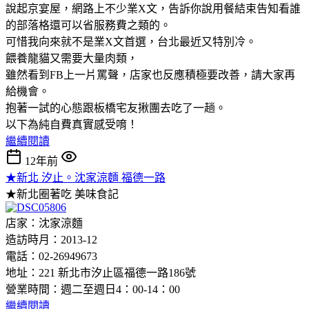
說起京宴屋，網路上不少業X文，告訴你說用餐結束告知看誰
的部落格還可以省服務費之類的。
可惜我向來就不是業X文首選，台北最近又特別冷。
餵養龍貓又需要大量肉類，
雖然看到FB上一片罵聲，店家也反應積極要改善，請大家再
給機會。
抱著一試的心態跟板橋宅友揪團去吃了一趟。
以下為純自費真實感受唷！
繼續閱讀
12年前
★新北 汐止。沈家涼麵 福德一路
★新北圈著吃
美味食記
店家：沈家涼麵
造訪時月：2013-12
電話：02-26949673
地址：221 新北市汐止區福德一路186號
營業時間：週二至週日4：00-14：00
繼續閱讀