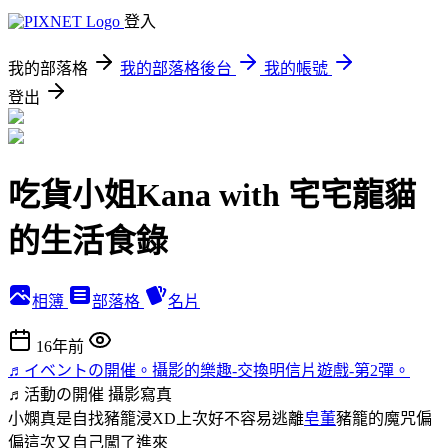
登入
我的部落格
我的部落格後台
我的帳號
登出
吃貨小姐Kana with 宅宅龍貓
的生活食錄
相簿
部落格
名片
16年前
♬イベントの開催。攝影的樂趣-交換明信片遊戲-第2彈。
♬活動の開催
攝影寫真
小嫻真是自找豬籠浸XD上次好不容易逃離
皂董
豬籠的魔咒偏
偏這次又自己闖了進來