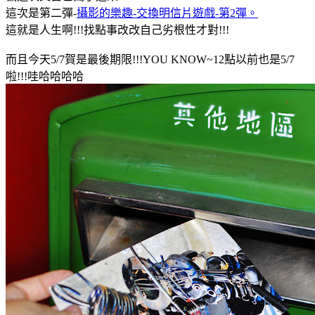
這次是第二彈-
攝影的樂趣-交換明信片遊戲-第2彈。
這就是人生啊!!!找點事改改自己劣根性才對!!!
而且今天5/7賀是最後期限!!!YOU KNOW~12點以前也是5/7
啦!!!哇哈哈哈哈