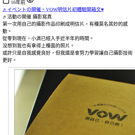
16年前
♬イベントの開催。VOW明信片初體驗開箱文♥
♬活動の開催
攝影寫真
第一次用自己的攝影作品印刷成明信片，有種莫名其妙的感
動。
從零到現在，小滴已經入手近半年的時間。
沒想到我也有拿得上檯面的照片。
或許只是自我感覺良好，但我還是會努力學習讓自己攝影技術
更好。