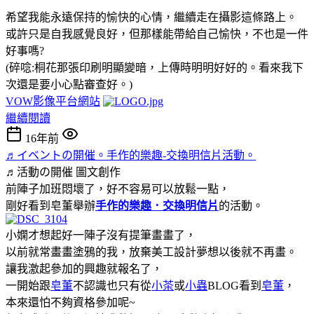
希望我能永遠保持的愉快的心情，繼續走在攝影這條路上。
或許只是自我感覺良好，但那樣能帶給自己愉快，不也是一件
好事嗎?
(碎唸:桐花那張印刷明顯變暗，上傳時明明好好的。看來我下
次還是要小心點審查好。)
VOW影像平台網站
繼續閱讀
16年前
♬イベントの開催。手作的樂趣-交換明信片活動。
♬活動の開催
圖文創作
前陣子加班悶壞了，好不容易可以放鬆一點，
剛好看到皂董舉辦
手作的樂趣．交換明信片
的活動。
小嫻才想起好一陣子沒有提筆畫畫了，
以前就常畫畫塗鴉的我，放棄美工設計夢想以後就不再畫。
讓我激起參加的興趣就報名了，
一開始跟
皂董
不認識也只有從
小茶
或
小蟲
BLOG看到
皂董
，
本來還怕不夠資格參加呢~