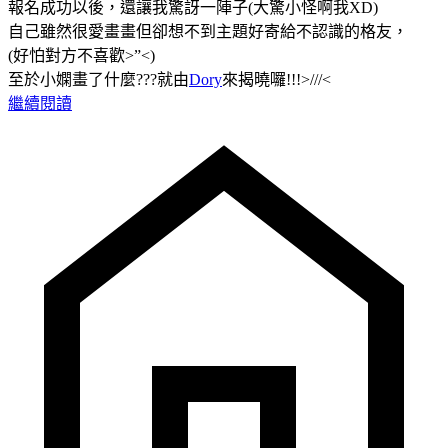
報名成功以後，還讓我驚訝一陣子(大驚小怪啊我XD)
自己雖然很愛畫畫但卻想不到主題好寄給不認識的格友，
(好怕對方不喜歡>”<)
至於小嫻畫了什麼???就由
Dory
來揭曉囉!!!>///<
繼續閱讀