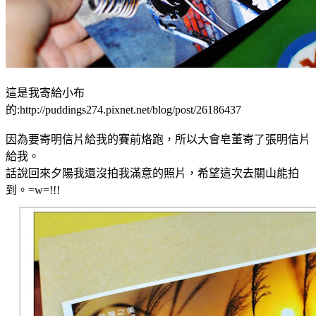
這是我寄給小布
的:http://puddings274.pixnet.net/blog/post/26186437
因為要寄明信片給我的賽前烙跑，所以大會皂董寄了張明信片
給我。
話說回來夕陽我還沒拍我滿意的照片，希望這次去關山能拍
到。=w=!!!