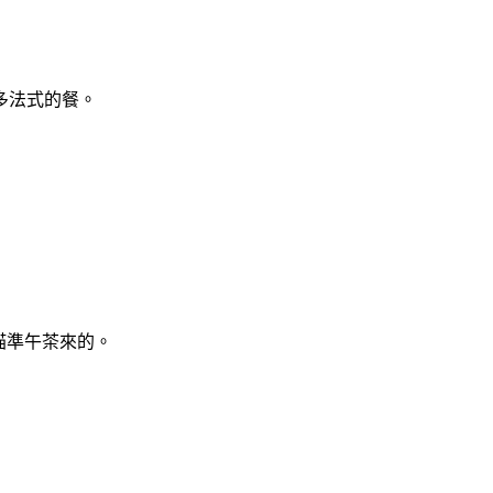
多法式的餐。
瞄準午茶來的。