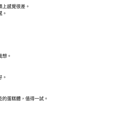
頭上感覺很差。
感。
我想。
好。
乾的蛋糕體，值得一試。