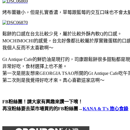
烤布蕾雖小，但是扎實香濃，草莓跟藍莓的交互口味也不會太
鬆餅的口感在台北比較少見，屬於比較外酥內軟Q的口感。
MOCHIMOCHI的感覺，台北好像都比較屬於厚實雞蛋糕的口
我個人反而不太喜歡啊～
Gt Antique Cafe的鮮奶油是現打的，司康跟鬆餅很多甜點都是
非常好吃，食材選擇上也不差。
第一次是朋友想來GEORGIA TSAO所開的Gt Antique Cafe吃
第二次則是我覺得好吃才來。真心喜歡這家店啊～
FB粉絲團！請大家有興趣來讚一下唷！
再沒粉絲要去菜市場買的的FB粉絲團→
KANA & T's 旅心食錄