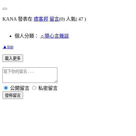
KANA 發表在
痞客邦
留言
(0)
人氣(
47
)
個人分類：
☼隨心言雜談
▲top
載入更多
公開留言
私密留言
發佈留言