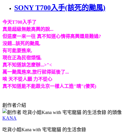
SONY T700入手(該死的颱風)
今天T700入手了
真是超級無敵高興的說...
但這麼一來一往 真不知道心情得高興還是難過?
沒錯...該死的颱風,
有可能要進來,
現在正為民宿煩惱,
真不知道該怎麼辦...>"<
萬一颱風進來,旅行就得延後了...
唉 天不從人願 力不從心
真不知道能不能跟北京一樣人工造"晴"(傻笑)
創作者介紹
KANA
吃貨小姐Kana with 宅宅龍貓 的生活食錄